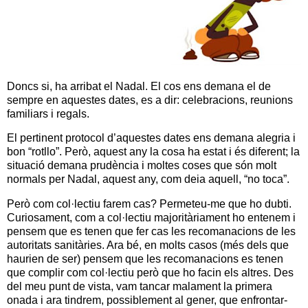
Doncs si, ha arribat el Nadal. El cos ens demana el de
sempre en aquestes dates, es a dir: celebracions, reunions
familiars i regals.
El pertinent protocol d’aquestes dates ens demana alegria i
bon “rotllo”. Però, aquest any la cosa ha estat i és diferent; la
situació demana prudència i moltes coses que són molt
normals per Nadal, aquest any, com deia aquell, “no toca”.
Però com col·lectiu farem cas? Permeteu-me que ho dubti.
Curiosament, com a col·lectiu majoritàriament ho entenem i
pensem que es tenen que fer cas les recomanacions de les
autoritats sanitàries. Ara bé, en molts casos (més dels que
haurien de ser) pensem que les recomanacions es tenen
que complir com col·lectiu però que ho facin els altres. Des
del meu punt de vista, vam tancar malament la primera
onada i ara tindrem, possiblement al gener, que enfrontar-