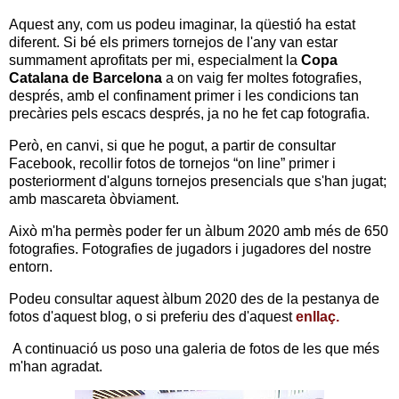
Aquest any, com us podeu imaginar, la qüestió ha estat
diferent. Si bé els primers tornejos de l'any van estar
summament aprofitats per mi, especialment la
Copa
Catalana de Barcelona
a on vaig fer moltes fotografies,
després, amb el confinament primer i les condicions tan
precàries pels escacs després, ja no he fet cap fotografia.
Però, en canvi, si que he pogut, a partir de consultar
Facebook, recollir fotos de tornejos “on line” primer i
posteriorment d'alguns tornejos presencials que s'han jugat;
amb mascareta òbviament.
Això m'ha permès poder fer un àlbum 2020 amb més de 650
fotografies. Fotografies de jugadors i jugadores del nostre
entorn.
Podeu consultar aquest àlbum 2020 des de la pestanya de
fotos d'aquest blog, o si preferiu des d'aquest
enllaç.
A continuació us poso una galeria de fotos de les que més
m'han agradat.