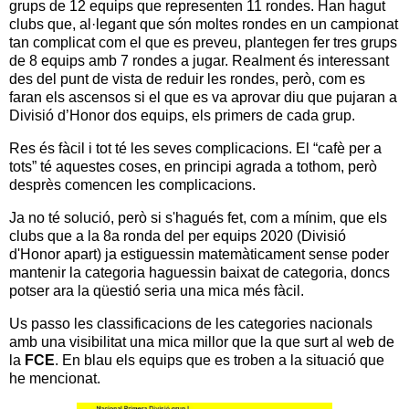
grups de 12 equips que representen 11 rondes. Han hagut
clubs que, al·legant que són moltes rondes en un campionat
tan complicat com el que es preveu, plantegen fer tres grups
de 8 equips amb 7 rondes a jugar. Realment és interessant
des del punt de vista de reduir les rondes, però, com es
faran els ascensos si el que es va aprovar diu que pujaran a
Divisió d’Honor dos equips, els primers de cada grup.
Res és fàcil i tot té les seves complicacions. El “cafè per a
tots” té aquestes coses, en principi agrada a tothom, però
desprès comencen les complicacions.
Ja no té solució, però si s'hagués fet, com a mínim, que els
clubs que a la 8a ronda del per equips 2020 (Divisió
d'Honor apart) ja estiguessin matemàticament sense poder
mantenir la categoria haguessin baixat de categoria, doncs
potser ara la qüestió seria una mica més fàcil.
Us passo les classificacions de les categories nacionals
amb una visibilitat una mica millor que la que surt al web de
la
FCE
. En blau els equips que es troben a la situació que
he mencionat.