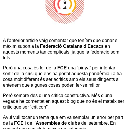
A l'anterior article vaig comentar que teníem que donar el
màxim suport a la
Federació Catalana d'Escacs
en
aquests moments tan complicats, ja que la federació som
tots.
Però una cosa és fer de la
FCE
una “pinya” per intentar
sortir de la crisi que ens ha portat aquesta pandèmia i altra
cosa molt diferent és ser acrítics amb els seus dirigents si
entenem que algunes coses poden fer-se millor.
Però sempre des d'una critica constructiva. Més d'una
vegada he comentat en aquest blog que no és el mateix ser
crític que ser “criticon”.
Avui vull tocar un tema que em va semblar un error per part
de la
FCE
i de l’
Assemblea de clubs
del setembre. En
concret que cap club baixes de categoria.