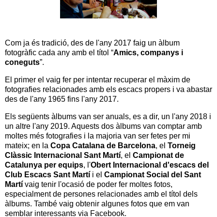
Com ja és tradició, des de l'any 2017 faig un àlbum
fotogràfic cada any amb el títol “
Amics, companys i
coneguts
”.
El primer el vaig fer per intentar recuperar el màxim de
fotografies relacionades amb els escacs propers i va abastar
des de l'any 1965 fins l'any 2017.
Els següents àlbums van ser anuals, es a dir, un l'any 2018 i
un altre l'any 2019. Aquests dos àlbums van comptar amb
moltes més fotografies i la majoria van ser fetes per mi
mateix; en la
Copa Catalana de Barcelona
, el
Torneig
Clàssic Internacional Sant Martí
, el
Campionat de
Catalunya per equips
, l'
Obert Internacional d'escacs del
Club Escacs Sant Martí
i el
Campionat Social del Sant
Martí
vaig tenir l'ocasió de poder fer moltes fotos,
especialment de persones relacionades amb el títol dels
àlbums. També vaig obtenir algunes fotos que em van
semblar interessants via Facebook.