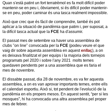
Quan s'està patint un fort terratrèmol es fa molt difícil poder
mantenir-se en peu i, òbviament, si és difícil poder mantenir-
se en peu, poder caminar és una tasca realment impossible.
Això que crec que és fàcil de comprendre, també és pot
aplicar a la situació de pandèmia que patim i, per suposat, a
la difícil tasca actual que la
FCE
ha d'assumir.
El passat mes de setembre va haver una assemblea de
clubs "on line" convocada per la
FCE
(podeu veure el que
vaig dir sobre aquesta assemblea en aquest
enllaç
), a on
es deixava finalitzat el per equips i la majoria dels tornejos
programats pel 2020 i sobre l'any 2021 molts temes
quedaven pendents per a una assemblea que es faria el
mes de novembre.
El dissabte passat, dia 28 de novembre, es va fer aquesta
assemblea, a on es van aprovar importants temes, entre ells
el calendari esportiu. Això si, tot pendent de l'evolució de la
pandèmia en els propers mesos. En aquest sentit, “per si les
mosques”, hi ha convocada una altra assemblea pel proper
mes de febrer.