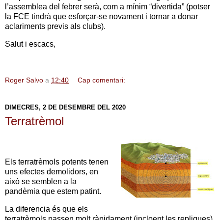
l’assemblea del febrer serà, com a mínim “divertida” (potser
la FCE tindrà que esforçar-se novament i tornar a donar
aclariments previs als clubs).
Salut i escacs,
Roger Salvo
a
12:40
Cap comentari:
DIMECRES, 2 DE DESEMBRE DEL 2020
Terratrèmol
Els terratrèmols potents tenen
uns efectes demolidors, en
això se semblen a la
pandèmia que estem patint.
La diferencia és que els
terratrèmols passen molt ràpidament (incloent les repliques)